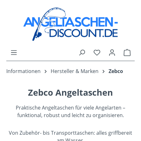
Zum Hauptinhalt springen
Du hast 0 Produk
Ware
Informationen
Hersteller & Marken
Zebco
Zebco Angeltaschen
Praktische Angeltaschen für viele Angelarten –
funktional, robust und leicht zu organisieren.
Von Zubehör- bis Transporttaschen: alles griffbereit
am Wasser.