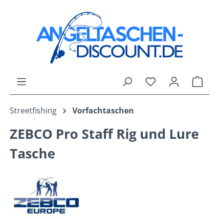
Zum Hauptinhalt springen
Du hast 0 Produk
Ware
Streetfishing
Vorfachtaschen
ZEBCO Pro Staff Rig und Lure
Tasche