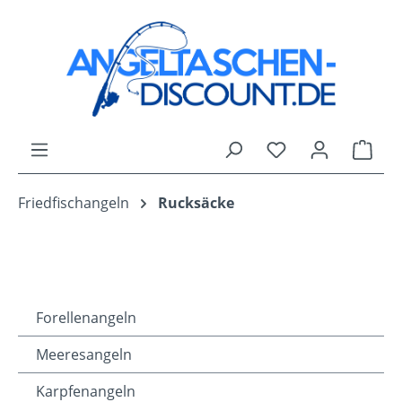
Zum Hauptinhalt springen
Du hast 0 Produk
Ware
Friedfischangeln
Rucksäcke
Forellenangeln
Meeresangeln
Karpfenangeln