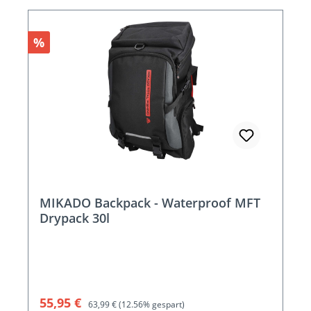
Rabatt
%
MIKADO Backpack - Waterproof MFT
Drypack 30l
Verkaufspreis:
Regulärer Preis:
55,95 €
63,99 €
(12.56% gespart)