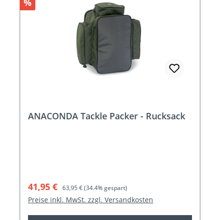
Rabatt
%
ANACONDA Tackle Packer - Rucksack
Verkaufspreis:
Regulärer Preis:
41,95 €
63,95 €
(34.4% gespart)
Preise inkl. MwSt. zzgl. Versandkosten