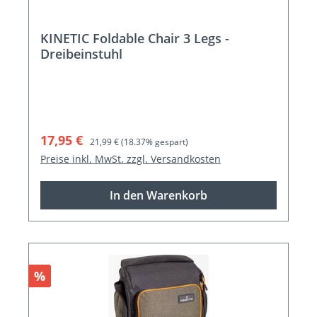
KINETIC Foldable Chair 3 Legs -
Dreibeinstuhl
Verkaufspreis:
Regulärer Preis:
17,95 €
21,99 €
(18.37% gespart)
Preise inkl. MwSt. zzgl. Versandkosten
In den Warenkorb
Rabatt
%