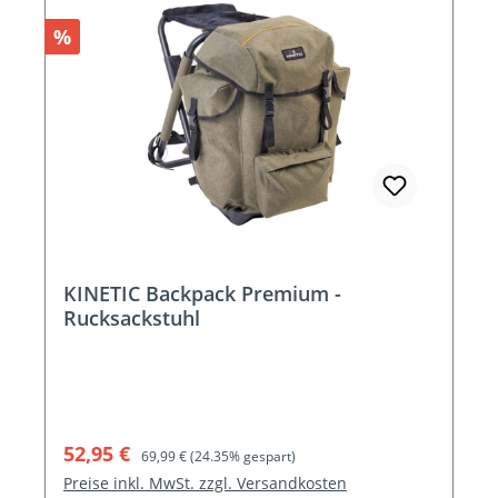
Rabatt
%
KINETIC Backpack Premium -
Rucksackstuhl
Verkaufspreis:
Regulärer Preis:
52,95 €
69,99 €
(24.35% gespart)
Preise inkl. MwSt. zzgl. Versandkosten