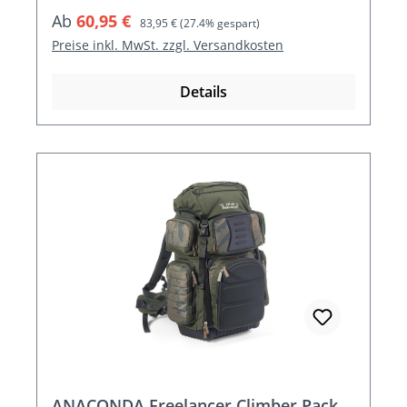
Verkaufspreis:
Regulärer Preis:
Ab
60,95 €
83,95 €
(27.4% gespart)
Preise inkl. MwSt. zzgl. Versandkosten
Details
ANACONDA Freelancer Climber Pack