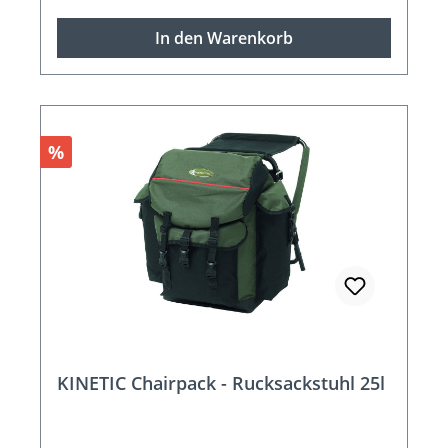
In den Warenkorb
Rabatt
%
KINETIC Chairpack - Rucksackstuhl 25l