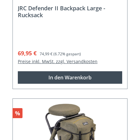
JRC Defender II Backpack Large -
Rucksack
Verkaufspreis:
Regulärer Preis:
69,95 €
74,99 €
(6.72% gespart)
Preise inkl. MwSt. zzgl. Versandkosten
In den Warenkorb
Rabatt
%