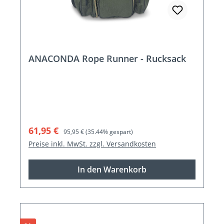
ANACONDA Rope Runner - Rucksack
Verkaufspreis:
Regulärer Preis:
61,95 €
95,95 €
(35.44% gespart)
Preise inkl. MwSt. zzgl. Versandkosten
In den Warenkorb