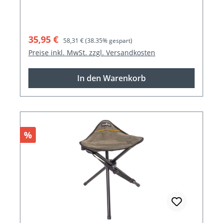
Verkaufspreis:
Regulärer Preis:
35,95 €
58,31 €
(38.35% gespart)
Preise inkl. MwSt. zzgl. Versandkosten
In den Warenkorb
Rabatt
%