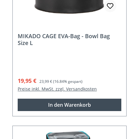
MIKADO CAGE EVA-Bag - Bowl Bag
Size L
Verkaufspreis:
Regulärer Preis:
19,95 €
23,99 €
(16.84% gespart)
Preise inkl. MwSt. zzgl. Versandkosten
In den Warenkorb