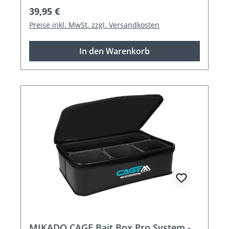
Regulärer Preis:
39,95 €
Preise inkl. MwSt. zzgl. Versandkosten
In den Warenkorb
MIKADO CAGE Bait Box Pro System -