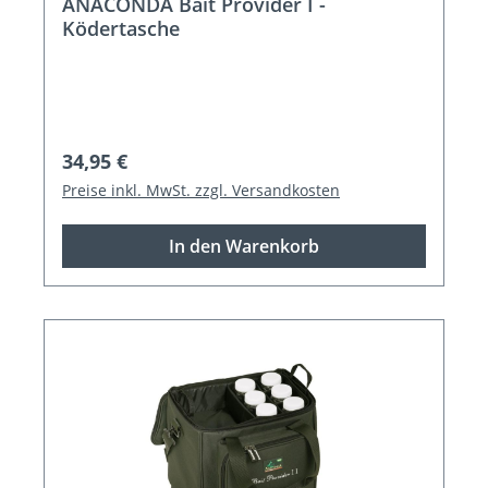
ANACONDA Bait Provider I -
Ködertasche
Regulärer Preis:
34,95 €
Preise inkl. MwSt. zzgl. Versandkosten
In den Warenkorb