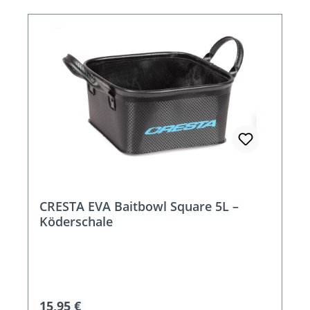
CRESTA EVA Baitbowl Square 5L –
Köderschale
Regulärer Preis:
15,95 €