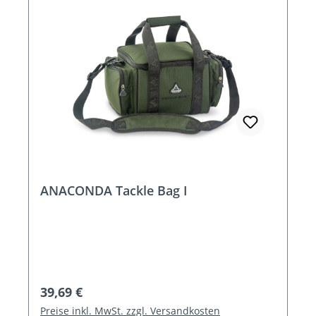
ANACONDA Tackle Bag I
Regulärer Preis:
39,69 €
Preise inkl. MwSt. zzgl. Versandkosten