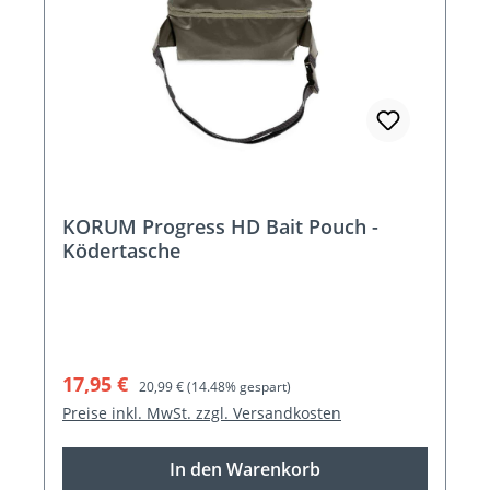
KORUM Progress HD Bait Pouch -
Ködertasche
Verkaufspreis:
Regulärer Preis:
17,95 €
20,99 €
(14.48% gespart)
Preise inkl. MwSt. zzgl. Versandkosten
In den Warenkorb