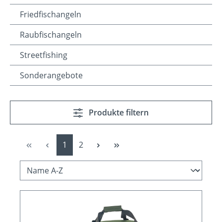
Friedfischangeln
Raubfischangeln
Streetfishing
Sonderangebote
Produkte filtern
Seite
Seite
1
2