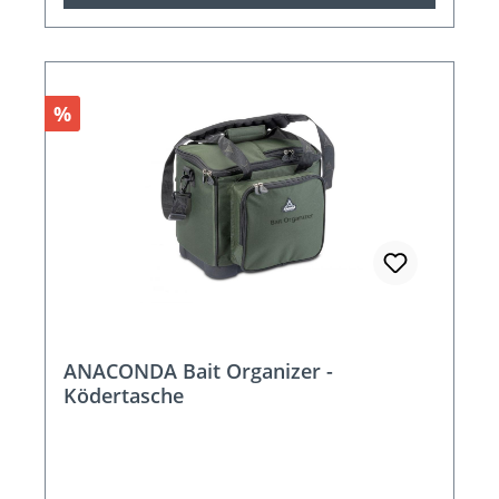
Rabatt
%
ANACONDA Bait Organizer -
Ködertasche