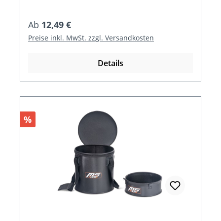
Regulärer Preis:
Ab
12,49 €
Preise inkl. MwSt. zzgl. Versandkosten
Details
Rabatt
%