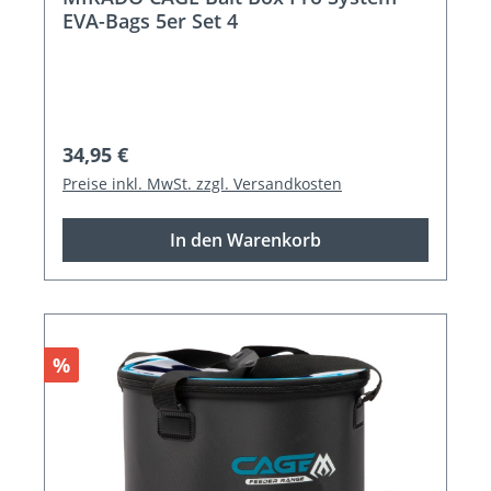
EVA-Bags 5er Set 4
Regulärer Preis:
34,95 €
Preise inkl. MwSt. zzgl. Versandkosten
In den Warenkorb
Rabatt
%