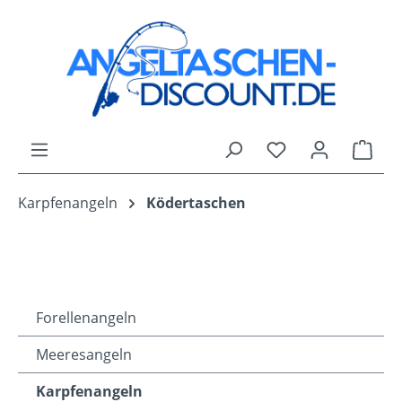
Zum Hauptinhalt springen
Du hast 0 Produk
Ware
Karpfenangeln
Ködertaschen
Forellenangeln
Meeresangeln
Karpfenangeln