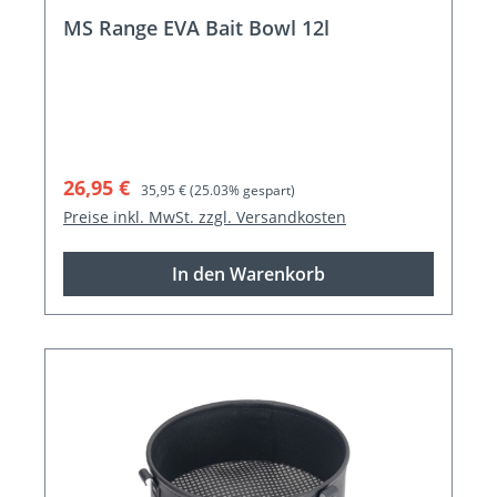
MS Range EVA Bait Bowl 12l
Verkaufspreis:
Regulärer Preis:
26,95 €
35,95 €
(25.03% gespart)
Preise inkl. MwSt. zzgl. Versandkosten
In den Warenkorb