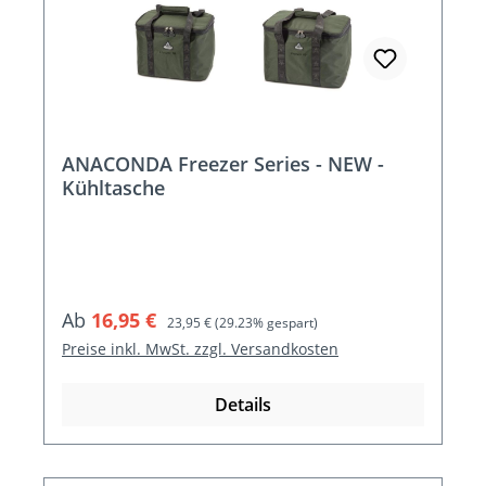
ANACONDA Freezer Series - NEW -
Kühltasche
Verkaufspreis:
Regulärer Preis:
Ab
16,95 €
23,95 €
(29.23% gespart)
Preise inkl. MwSt. zzgl. Versandkosten
Details