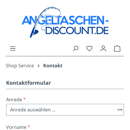
Zum Hauptinhalt springen
Du hast 0 Produk
Ware
Shop Service
Kontakt
Kontaktformular
Anrede
*
Vorname
*