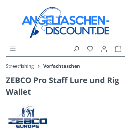
Zum Hauptinhalt springen
Du hast 0 Produk
Ware
Streetfishing
Vorfachtaschen
ZEBCO Pro Staff Lure und Rig
Wallet