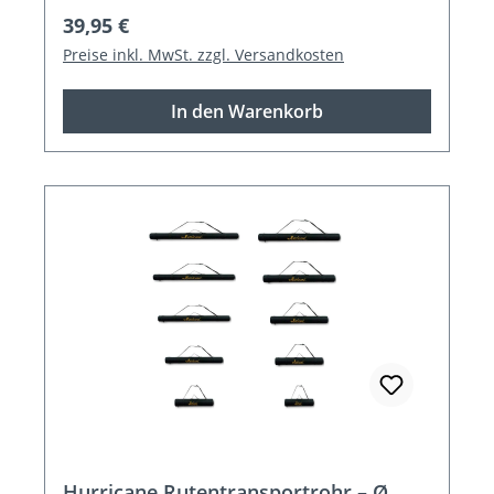
Regulärer Preis:
39,95 €
Preise inkl. MwSt. zzgl. Versandkosten
In den Warenkorb
Hurricane Rutentransportrohr – Ø