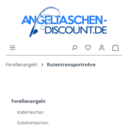
Zum Hauptinhalt springen
Du hast 0 Produk
Ware
Forellenangeln
Rutentransportrohre
Forellenangeln
Ködertaschen
Zubehörtaschen