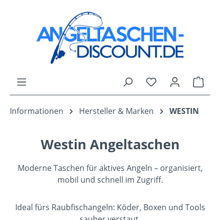
Zum Hauptinhalt springen
Du hast 0 Produk
Ware
Informationen
Hersteller & Marken
WESTIN
Westin Angeltaschen
Moderne Taschen für aktives Angeln – organisiert,
mobil und schnell im Zugriff.
Ideal fürs Raubfischangeln: Köder, Boxen und Tools
sauber verstaut.