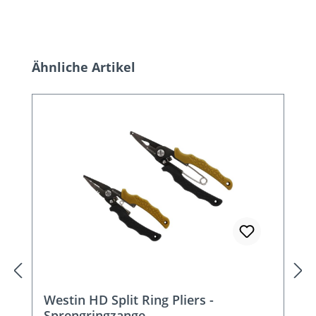
Produktgalerie überspringen
Ähnliche Artikel
Westin HD Split Ring Pliers -
Sprengringzange