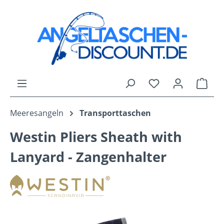
Zum Hauptinhalt springen
Du hast 0 Produk
Ware
Meeresangeln
Transporttaschen
Westin Pliers Sheath with
Lanyard - Zangenhalter
Bildergalerie überspringen