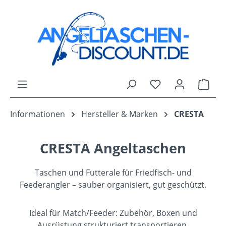
Zum Hauptinhalt springen
Du hast 0 Produk
Ware
Informationen
Hersteller & Marken
CRESTA
CRESTA Angeltaschen
Taschen und Futterale für Friedfisch- und
Feederangler – sauber organisiert, gut geschützt.
Ideal für Match/Feeder: Zubehör, Boxen und
Ausrüstung strukturiert transportieren.