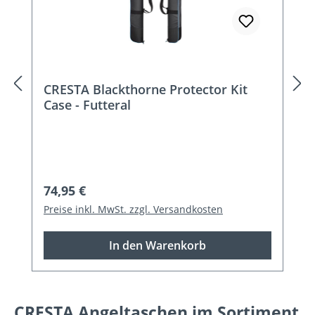
CRESTA Blackthorne Protector Kit
Case - Futteral
Regulärer Preis:
74,95 €
Preise inkl. MwSt. zzgl. Versandkosten
In den Warenkorb
CRESTA Angeltaschen im Sortiment