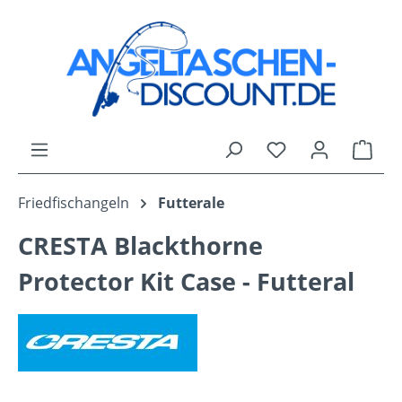
Zum Hauptinhalt springen
Du hast 0 Produk
Ware
Friedfischangeln
Futterale
CRESTA Blackthorne
Protector Kit Case - Futteral