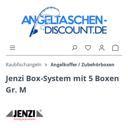
Zum Hauptinhalt springen
Du hast 0 Produk
Ware
Raubfischangeln
Angelkoffer / Zubehörboxen
Jenzi Box-System mit 5 Boxen
Gr. M