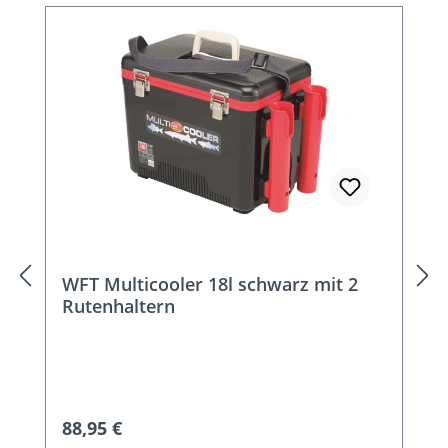
Produktgalerie überspringen
WFT Multicooler 18l schwarz mit 2
Rutenhaltern
Regulärer Preis:
88,95 €