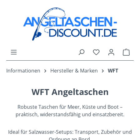
Zum Hauptinhalt springen
Du hast 0 Produk
Ware
Informationen
Hersteller & Marken
WFT
WFT Angeltaschen
Robuste Taschen für Meer, Küste und Boot –
praktisch, widerstandsfähig und einsatzbereit.
Ideal für Salzwasser-Setups: Transport, Zubehör und
Ordnung an Bord.