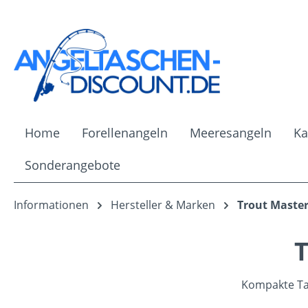
m Hauptinhalt springen
Zur Suche springen
Zur Hauptnavigation springen
Home
Forellenangeln
Meeresangeln
Ka
Sonderangebote
Informationen
Hersteller & Marken
Trout Maste
T
Kompakte Tas