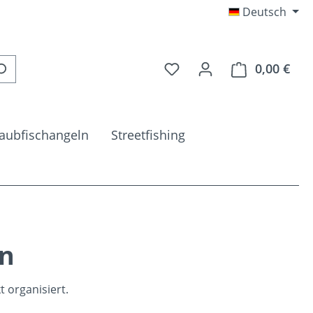
Deutsch
Du hast 0 Produkte auf 
0,00 €
Ware
aubfischangeln
Streetfishing
en
 organisiert.