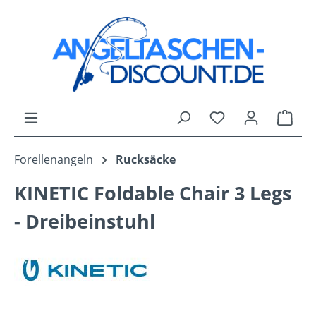
Zum Hauptinhalt springen
Du hast 0 Produk
Ware
Forellenangeln
Rucksäcke
KINETIC Foldable Chair 3 Legs
- Dreibeinstuhl