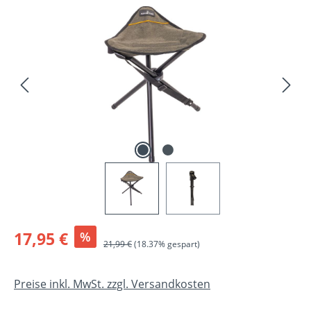
Bildergalerie überspringen
Verkaufspreis:
17,95 €
%
Regulärer Preis:
21,99 €
(18.37% gespart)
Preise inkl. MwSt. zzgl. Versandkosten