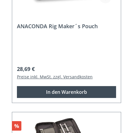
ANACONDA Rig Maker´s Pouch
Regulärer Preis:
28,69 €
Preise inkl. MwSt. zzgl. Versandkosten
In den Warenkorb
Rabatt
%