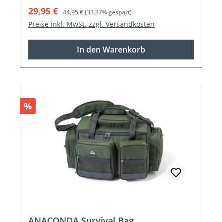
Verkaufspreis:
Regulärer Preis:
29,95 €
44,95 €
(33.37% gespart)
Preise inkl. MwSt. zzgl. Versandkosten
In den Warenkorb
Rabatt
%
ANACONDA Survival Bag