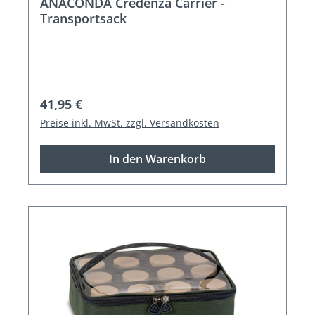
ANACONDA Credenza Carrier -
Transportsack
Regulärer Preis:
41,95 €
Preise inkl. MwSt. zzgl. Versandkosten
In den Warenkorb