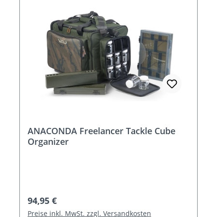
ANACONDA Freelancer Tackle Cube
Organizer
Regulärer Preis:
94,95 €
Preise inkl. MwSt. zzgl. Versandkosten