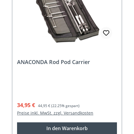
ANACONDA Rod Pod Carrier
Verkaufspreis:
Regulärer Preis:
34,95 €
44,95 €
(22.25% gespart)
Preise inkl. MwSt. zzgl. Versandkosten
In den Warenkorb