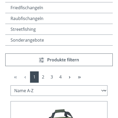
Friedfischangeln
Raubfischangeln
Streetfishing
Sonderangebote
Produkte filtern
Seite
Seite
Seite
Seite
1
2
3
4