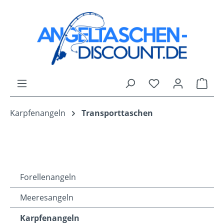
Zum Hauptinhalt springen
Du hast 0 Produk
Ware
Karpfenangeln
Transporttaschen
Forellenangeln
Meeresangeln
Karpfenangeln