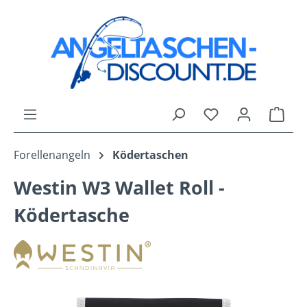
Zum Hauptinhalt springen
Du hast 0 Produk
Ware
Forellenangeln
Ködertaschen
Westin W3 Wallet Roll -
Ködertasche
Bildergalerie überspringen