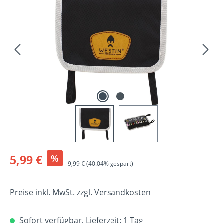
Verkaufspreis:
5,99 €
%
Regulärer Preis:
9,99 €
(40.04% gespart)
Preise inkl. MwSt. zzgl. Versandkosten
Sofort verfügbar, Lieferzeit: 1 Tag