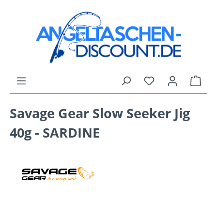
Zum Hauptinhalt springen
Du hast 0 Produk
Ware
Savage Gear Slow Seeker Jig
40g - SARDINE