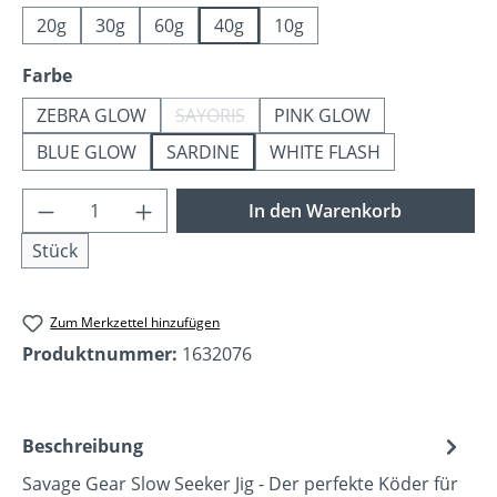
20g
30g
60g
40g
10g
auswählen
Farbe
ZEBRA GLOW
SAYORIS
PINK GLOW
(Diese Option ist zurzeit nicht verfügba
BLUE GLOW
SARDINE
WHITE FLASH
Produkt Anzahl: Gib den gewünschten Wer
In den Warenkorb
Stück
Zum Merkzettel hinzufügen
Produktnummer:
1632076
Beschreibung
Savage Gear Slow Seeker Jig - Der perfekte Köder für