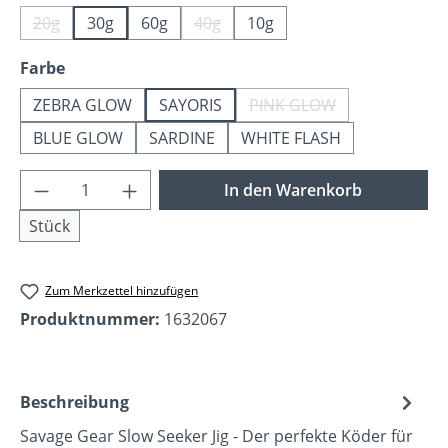
20g
30g
60g
40g
10g
(Diese Option ist zurzeit nicht verfügbar.)
(Diese Option ist zurzeit nicht verfü
auswählen
Farbe
ZEBRA GLOW
SAYORIS
PINK GLOW
(Diese Option ist zurzei
BLUE GLOW
SARDINE
WHITE FLASH
Produkt Anzahl: Gib den gewünschten Wer
In den Warenkorb
Stück
Zum Merkzettel hinzufügen
Produktnummer:
1632067
Beschreibung
Savage Gear Slow Seeker Jig - Der perfekte Köder für