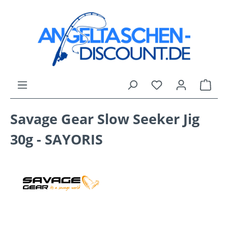
Zum Hauptinhalt springen
Du hast 0 Produk
Ware
Savage Gear Slow Seeker Jig
30g - SAYORIS