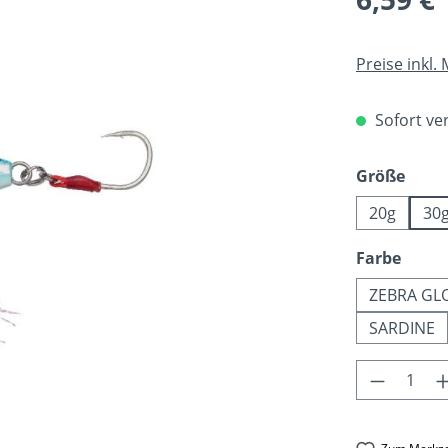
Preise inkl.
Sofort ver
ausw
Größe
20g
30
ausw
Farbe
ZEBRA G
SARDINE
Produkt 