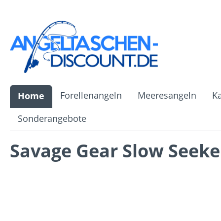
m Hauptinhalt springen
Zur Suche springen
Zur Hauptnavigation springen
Forellenangeln
Meeresangeln
K
Home
Sonderangebote
Savage Gear Slow Seeke
Bildergalerie überspringen