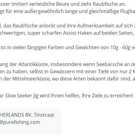
sser imitiert verletzliche Beute und zieht Raubfische an.
t für eine außergewöhnlich lange und gleichmäßige Flugbah
iel, das Raubfische anlockt und ihre Aufmerksamkeit auf sich 
chwertigen, super scharfen Assist-Haken auf beiden Seiten, 
st in vielen fängigen Farben und Gewichten von 10g - 60g v
tlang der Atlantikküste, insbesondere wenn Seebarsche an 
 zu haben, selbst in Gewässern mit einer Tiefe von nur 2 Me
 der Mittelmeerküste, wo diese Arten bekannt dafür sind, au
 Slow Seeker Jig wird Ihnen helfen, Ihre Ziele zu erreichen!
HERLANDS BV, Tinstraat
h@purefishing.com