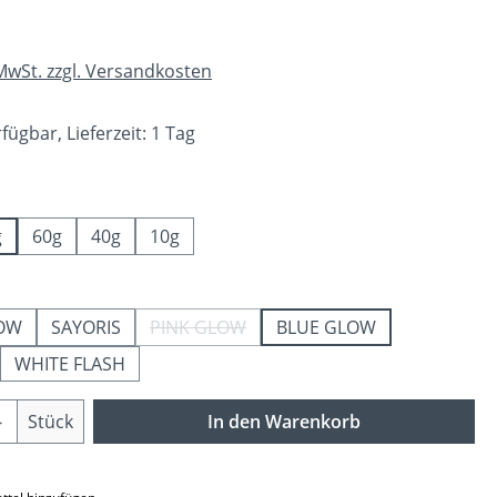
 MwSt. zzgl. Versandkosten
fügbar, Lieferzeit: 1 Tag
ählen
g
60g
40g
10g
ählen
LOW
SAYORIS
PINK GLOW
BLUE GLOW
(Diese Option ist zurzeit nicht verfügbar.
WHITE FLASH
Anzahl: Gib den gewünschten Wert ein o
Stück
In den Warenkorb