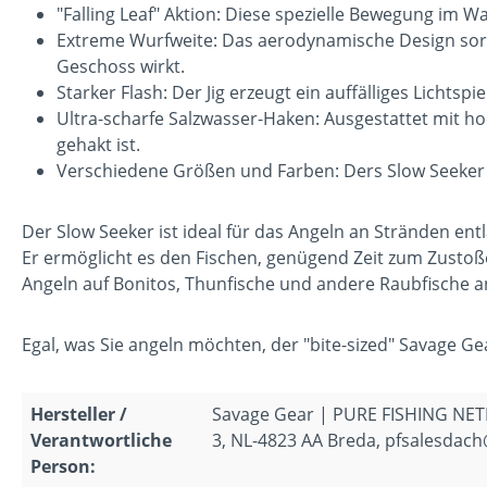
"Falling Leaf" Aktion: Diese spezielle Bewegung im Wa
Extreme Wurfweite: Das aerodynamische Design sorg
Geschoss wirkt.
Starker Flash: Der Jig erzeugt ein auffälliges Lichtsp
Ultra-scharfe Salzwasser-Haken: Ausgestattet mit ho
gehakt ist.
Verschiedene Größen und Farben: Ders Slow Seeker i
Der Slow Seeker ist ideal für das Angeln an Stränden en
Er ermöglicht es den Fischen, genügend Zeit zum Zustoßen
Angeln auf Bonitos, Thunfische und andere Raubfische an
Egal, was Sie angeln möchten, der "bite-sized" Savage Gear
Hersteller /
Savage Gear | PURE FISHING NET
Verantwortliche
3, NL-4823 AA Breda, pfsalesdac
Person: