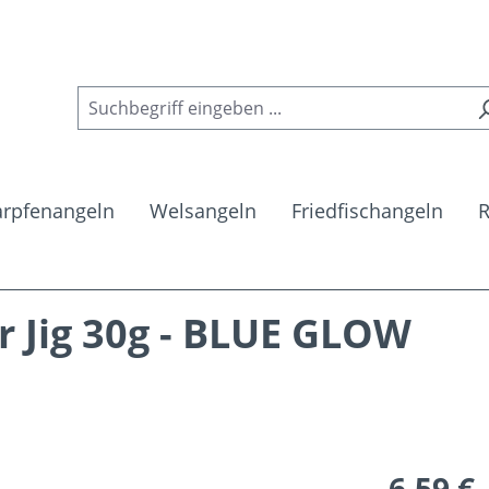
arpfenangeln
Welsangeln
Friedfischangeln
R
r Jig 30g - BLUE GLOW
Regulärer Pr
6,59 €