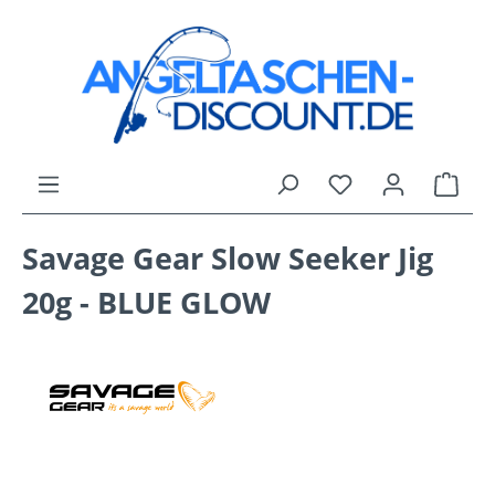
Zum Hauptinhalt springen
Du hast 0 Produk
Ware
Savage Gear Slow Seeker Jig
20g - BLUE GLOW