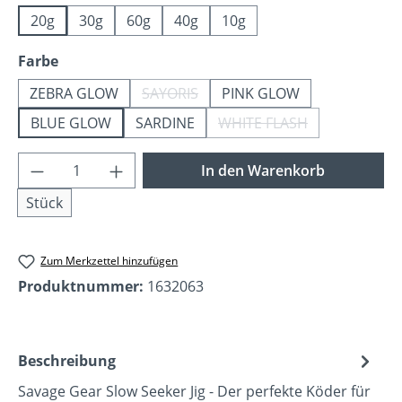
20g
30g
60g
40g
10g
auswählen
Farbe
ZEBRA GLOW
SAYORIS
PINK GLOW
(Diese Option ist zurzeit nicht verfügba
BLUE GLOW
SARDINE
WHITE FLASH
(Diese Option ist zurzei
Produkt Anzahl: Gib den gewünschten Wer
In den Warenkorb
Stück
Zum Merkzettel hinzufügen
Produktnummer:
1632063
Beschreibung
Savage Gear Slow Seeker Jig - Der perfekte Köder für