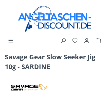
Zum Hauptinhalt springen
Du hast 0 Produk
Ware
Savage Gear Slow Seeker Jig
10g - SARDINE