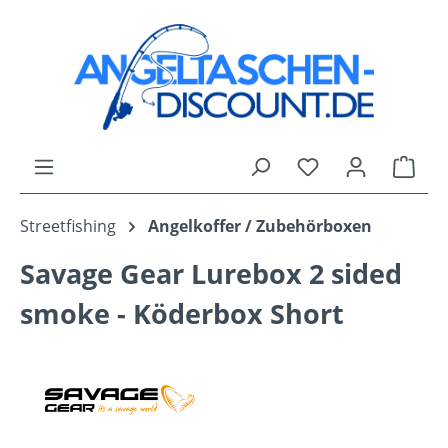
Zum Hauptinhalt springen
Du hast 0 Produk
Ware
Streetfishing
Angelkoffer / Zubehörboxen
Savage Gear Lurebox 2 sided
smoke - Köderbox Short