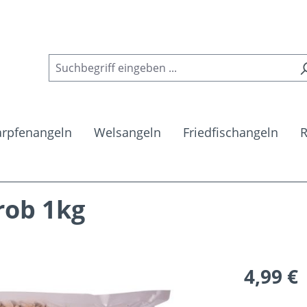
arpfenangeln
Welsangeln
Friedfischangeln
R
rob 1kg
Regulärer Pr
4,99 €