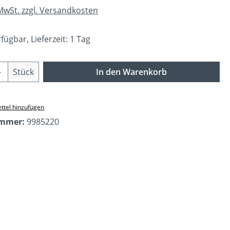
 MwSt. zzgl. Versandkosten
fügbar, Lieferzeit: 1 Tag
Anzahl: Gib den gewünschten Wert ein o
Stück
In den Warenkorb
ttel hinzufügen
ummer:
9985220