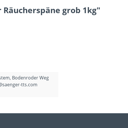
 Räucherspäne grob 1kg"
ystem, Bodenroder Weg
o@saenger-tts.com