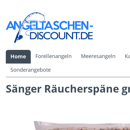
m Hauptinhalt springen
Zur Suche springen
Zur Hauptnavigation springen
Forellenangeln
Meeresangeln
K
Home
Sonderangebote
Sänger Räucherspäne g
Bildergalerie überspringen