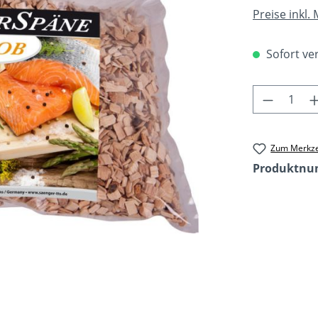
Preise inkl.
Sofort ver
Produkt 
Zum Merkze
Produktn