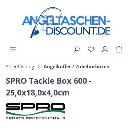
Zum Hauptinhalt springen
Du hast 0 Produk
Ware
Streetfishing
Angelkoffer / Zubehörboxen
SPRO Tackle Box 600 -
25,0x18,0x4,0cm