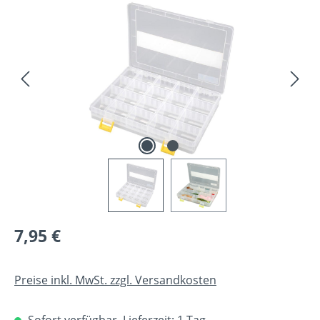
Bildergalerie überspringen
Regulärer Preis:
7,95 €
Preise inkl. MwSt. zzgl. Versandkosten
Sofort verfügbar, Lieferzeit: 1 Tag