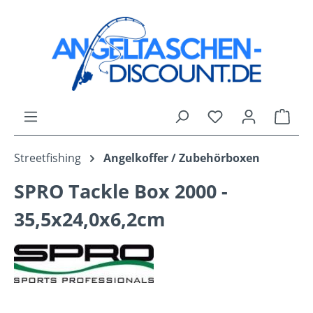
Zum Hauptinhalt springen
Du hast 0 Produk
Ware
Streetfishing
Angelkoffer / Zubehörboxen
SPRO Tackle Box 2000 -
35,5x24,0x6,2cm