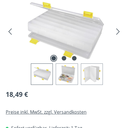
Bildergalerie überspringen
Regulärer Preis:
18,49 €
Preise inkl. MwSt. zzgl. Versandkosten
Sofort verfügbar, Lieferzeit: 1 Tag