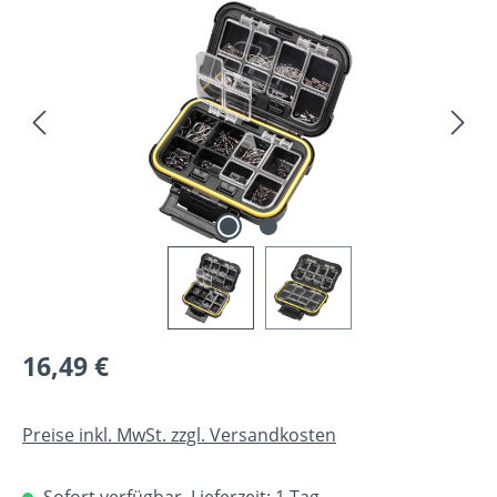
Bildergalerie überspringen
Regulärer Preis:
16,49 €
Preise inkl. MwSt. zzgl. Versandkosten
Sofort verfügbar, Lieferzeit: 1 Tag