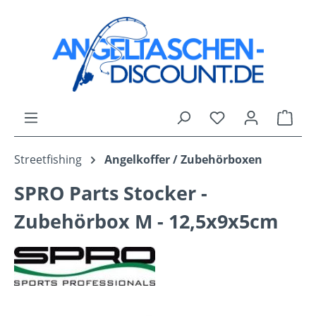
Zum Hauptinhalt springen
Du hast 0 Produk
Ware
Streetfishing
Angelkoffer / Zubehörboxen
SPRO Parts Stocker -
Zubehörbox M - 12,5x9x5cm