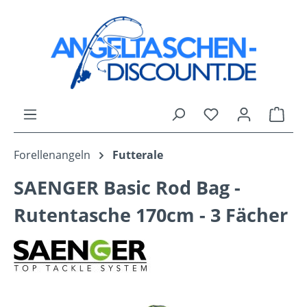
Zum Hauptinhalt springen
Du hast 0 Produk
Ware
Forellenangeln
Futterale
SAENGER Basic Rod Bag -
Rutentasche 170cm - 3 Fächer