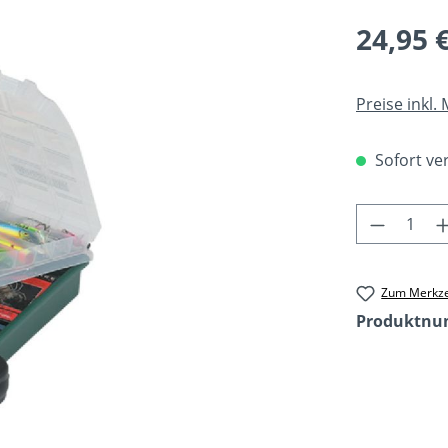
Regulärer Pr
24,95 
Preise inkl.
Sofort ver
Produkt 
Zum Merkze
Produktn