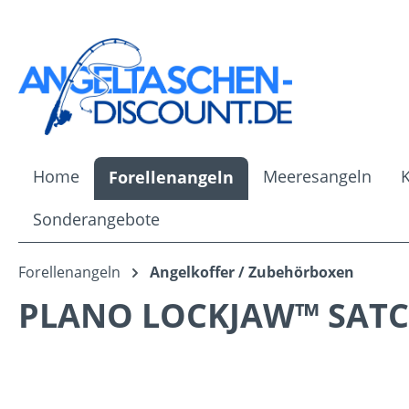
m Hauptinhalt springen
Zur Suche springen
Zur Hauptnavigation springen
Home
Meeresangeln
Forellenangeln
Sonderangebote
Forellenangeln
Angelkoffer / Zubehörboxen
PLANO LOCKJAW™ SATCH