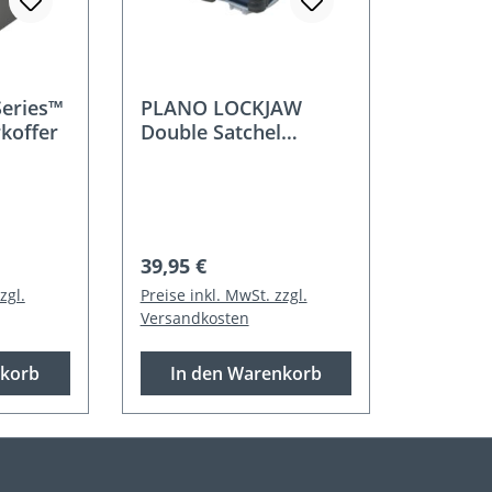
eries™
PLANO LOCKJAW
rkoffer
Double Satchel
395210 -
doppelseitiger Koffer
:
Regulärer Preis:
39,95 €
zgl.
Preise inkl. MwSt. zzgl.
Versandkosten
nkorb
In den Warenkorb