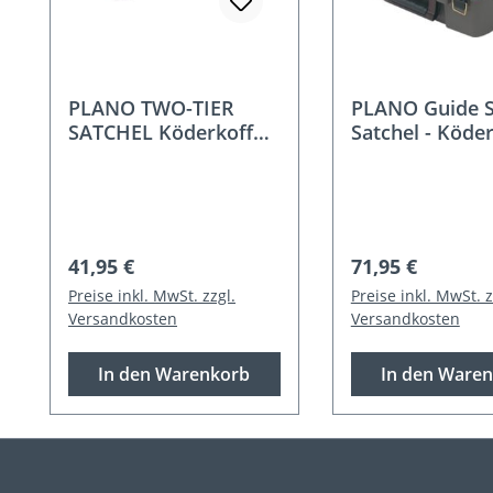
PLANO TWO-TIER
PLANO Guide S
SATCHEL Köderkoffer
Satchel - Köde
115503
Regulärer Preis:
Regulärer Preis
41,95 €
71,95 €
Preise inkl. MwSt. zzgl.
Preise inkl. MwSt. z
Versandkosten
Versandkosten
In den Warenkorb
In den Ware