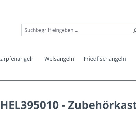
Karpfenangeln
Welsangeln
Friedfischangeln
EL395010 - Zubehörkas