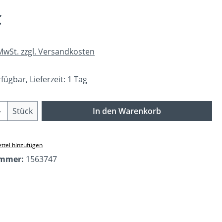
eis:
€
 MwSt. zzgl. Versandkosten
fügbar, Lieferzeit: 1 Tag
Anzahl: Gib den gewünschten Wert ein o
Stück
In den Warenkorb
ttel hinzufügen
ummer:
1563747