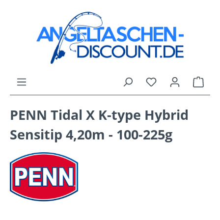
Zum Hauptinhalt springen
Du hast 0 Produk
Ware
PENN Tidal X K-type Hybrid
Sensitip 4,20m - 100-225g