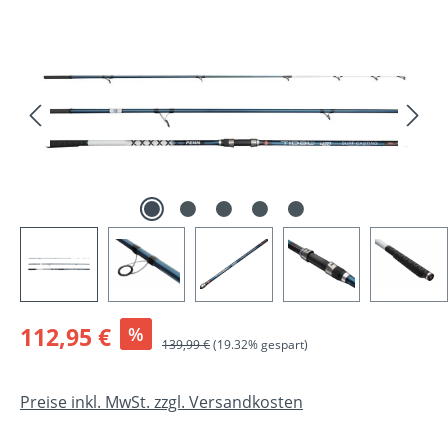
Bildergalerie überspringen
Verkaufspreis:
112,95 €
%
Regulärer Preis:
139,99 €
(19.32% gespart)
Preise inkl. MwSt. zzgl. Versandkosten