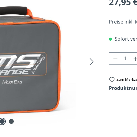
27,95 
Preise inkl.
Sofort ver
Produkt 
Zum Merkze
Produktn