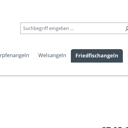
rpfenangeln
Welsangeln
Friedfischangeln
Regulärer Pr