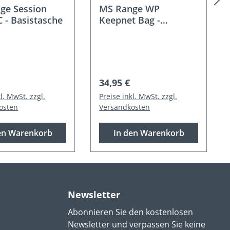
ge Session
MS Range WP
 - Basistasche
Keepnet Bag -
Keschertasche
er Preis:
Regulärer Preis:
34,95 €
l. MwSt. zzgl.
Preise inkl. MwSt. zzgl.
osten
Versandkosten
en Warenkorb
In den Warenkorb
Newsletter
Abonnieren Sie den kostenlosen
Newsletter und verpassen Sie keine