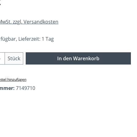
€
 MwSt. zzgl. Versandkosten
fügbar, Lieferzeit: 1 Tag
Anzahl: Gib den gewünschten Wert ein o
Stück
In den Warenkorb
ttel hinzufügen
ummer:
7149710