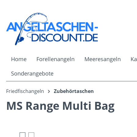
m Hauptinhalt springen
Zur Suche springen
Zur Hauptnavigation springen
Home
Forellenangeln
Meeresangeln
Ka
Sonderangebote
Friedfischangeln
Zubehörtaschen
MS Range Multi Bag
Bildergalerie überspringen