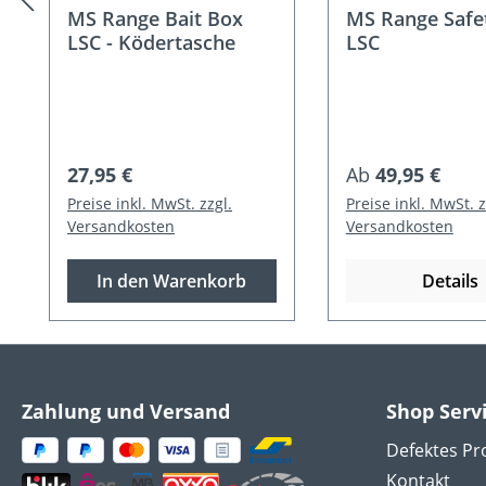
MS Range Bait Box
MS Range Safe
LSC - Ködertasche
LSC
Regulärer Preis:
Regulärer Preis
27,95 €
Ab
49,95 €
Preise inkl. MwSt. zzgl.
Preise inkl. MwSt. z
Versandkosten
Versandkosten
In den Warenkorb
Details
Zahlung und Versand
Shop Serv
Defektes Pr
Kontakt