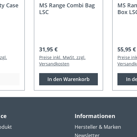
ty Case
MS Range Combi Bag
MS Ran
LSC
Box LSC
:
Regulärer Preis:
Regulär
31,95 €
55,95 €
zgl.
Preise inkl. MwSt. zzgl.
Preise ink
Versandkosten
Versandk
In den Warenkorb
In d
ice
Informationen
odukt
Hersteller & Marken
Newsletter