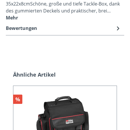
35x22x8cmSchöne, große und tiefe Tackle-Box, dank
des gummierten Deckels und praktischer, brei…
Mehr
Bewertungen
Produktgalerie überspringen
Ähnliche Artikel
Rabatt
%