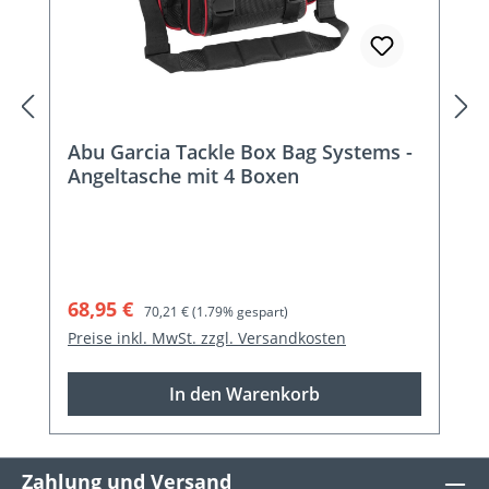
Abu Garcia Tackle Box Bag Systems -
Angeltasche mit 4 Boxen
Verkaufspreis:
Regulärer Preis:
68,95 €
70,21 €
(1.79% gespart)
Preise inkl. MwSt. zzgl. Versandkosten
In den Warenkorb
Zahlung und Versand