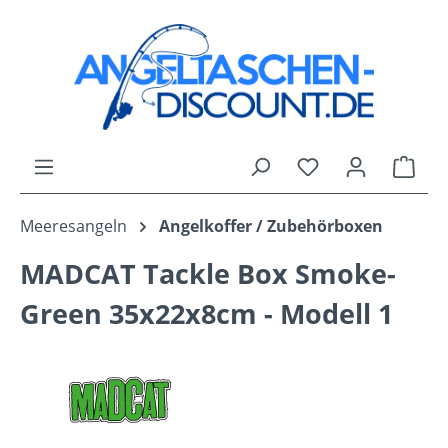
Zum Hauptinhalt springen
Du hast 0 Produk
Ware
Meeresangeln
Angelkoffer / Zubehörboxen
MADCAT Tackle Box Smoke-
Green 35x22x8cm - Modell 1