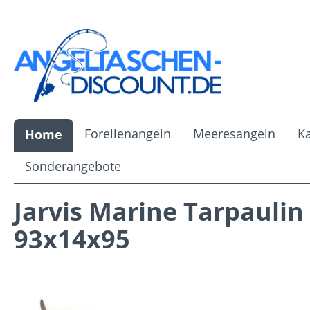
m Hauptinhalt springen
Zur Suche springen
Zur Hauptnavigation springen
Forellenangeln
Meeresangeln
K
Home
Sonderangebote
Jarvis Marine Tarpaulin
93x14x95
Bildergalerie überspringen