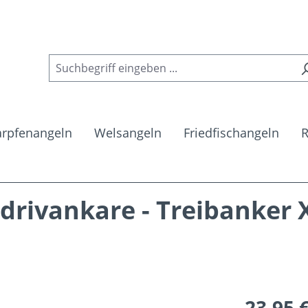
arpfenangeln
Welsangeln
Friedfischangeln
R
 drivankare - Treibanker 
Regulärer Pr
23,95 