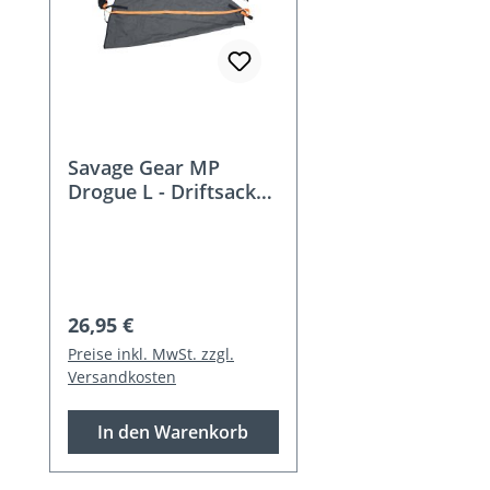
Savage Gear MP
Drogue L - Driftsack
120x120cm
Regulärer Preis:
26,95 €
Preise inkl. MwSt. zzgl.
Versandkosten
In den Warenkorb