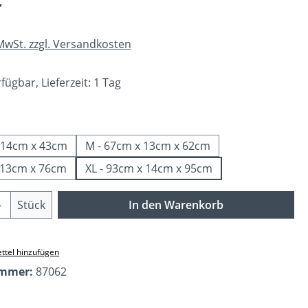
 MwSt. zzgl. Versandkosten
fügbar, Lieferzeit: 1 Tag
ählen
x 14cm x 43cm
M - 67cm x 13cm x 62cm
x 13cm x 76cm
XL - 93cm x 14cm x 95cm
Anzahl: Gib den gewünschten Wert ein o
Stück
In den Warenkorb
ttel hinzufügen
ummer:
87062