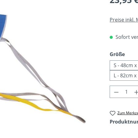
Preise inkl.
Sofort ver
ausw
Größe
S - 48cm 
L - 82cm 
Produkt 
Zum Merkze
Produktn