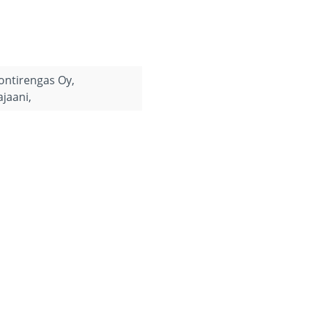
uontirengas Oy,
ajaani,