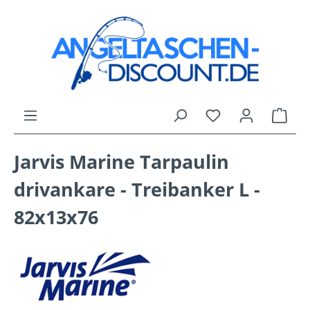
Zum Hauptinhalt springen
Du hast 0 Produk
Ware
Jarvis Marine Tarpaulin
drivankare - Treibanker L -
82x13x76