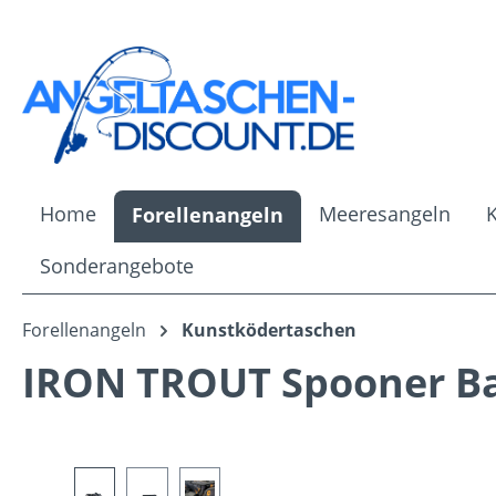
m Hauptinhalt springen
Zur Suche springen
Zur Hauptnavigation springen
Home
Meeresangeln
Forellenangeln
Sonderangebote
Forellenangeln
Kunstködertaschen
IRON TROUT Spooner Bas
Bildergalerie überspringen