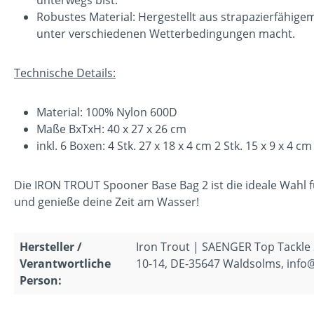
Robustes Material: Hergestellt aus strapazierfähige
unter verschiedenen Wetterbedingungen macht.
Technische Details:
Material: 100% Nylon 600D
Maße BxTxH: 40 x 27 x 26 cm
inkl. 6 Boxen: 4 Stk. 27 x 18 x 4 cm 2 Stk. 15 x 9 x 4 cm
Die IRON TROUT Spooner Base Bag 2 ist die ideale Wahl fü
und genieße deine Zeit am Wasser!
Hersteller /
Iron Trout | SAENGER Top Tackl
Verantwortliche
10-14, DE-35647 Waldsolms, info
Person: