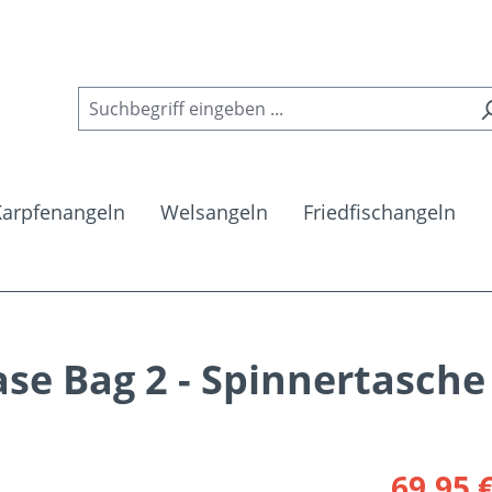
Karpfenangeln
Welsangeln
Friedfischangeln
e Bag 2 - Spinnertasche
Verkaufsprei
69,95 