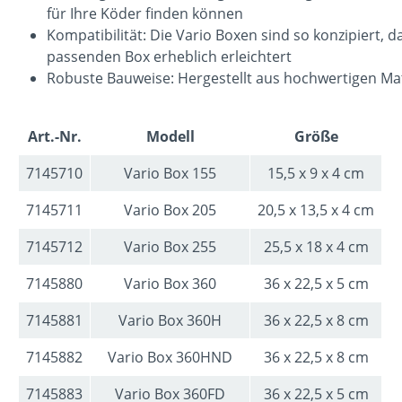
für Ihre Köder finden können
Kompatibilität: Die Vario Boxen sind so konzipiert
passenden Box erheblich erleichtert
Robuste Bauweise: Hergestellt aus hochwertigen Mate
Art.-Nr.
Modell
Größe
7145710
Vario Box 155
15,5 x 9 x 4 cm
7145711
Vario Box 205
20,5 x 13,5 x 4 cm
7145712
Vario Box 255
25,5 x 18 x 4 cm
7145880
Vario Box 360
36 x 22,5 x 5 cm
7145881
Vario Box 360H
36 x 22,5 x 8 cm
7145882
Vario Box 360HND
36 x 22,5 x 8 cm
7145883
Vario Box 360FD
36 x 22,5 x 5 cm