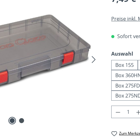
Preise inkl.
Sofort ver
au
Auswahl
Box 155
Box 360H
Box 275FD
Box 275N
Produkt 
Zum Merkze