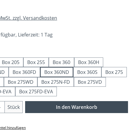
 MwSt. zzgl. Versandkosten
fügbar, Lieferzeit: 1 Tag
swählen
Box 205
Box 255
Box 360
Box 360H
ND
Box 360FD
Box 360ND
Box 360S
Box 275
Box 275WD
Box 275N-FD
Box 275VD
D-EVA
Box 275FD-EVA
Anzahl: Gib den gewünschten Wert ein o
Stück
In den Warenkorb
ttel hinzufügen