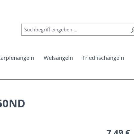
Karpfenangeln
Welsangeln
Friedfischangeln
360ND
Regulärer Pr
7,49 €