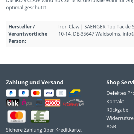
Die IRON CLAW Vario Box Serie ist die ideale Wahl für An
optimal geschützt.
Hersteller /
Iron Claw | SAENGER Top Tackle
Verantwortliche
10-14, DE-35647 Waldsolms, info
Person:
Zahlung und Versand
Shop Serv
Defektes Pr
Kontakt
Rückgabe
Widerrufsre
AGB
Sichere Zahlung über Kreditkarte,