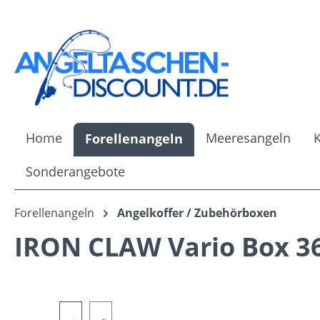
m Hauptinhalt springen
Zur Suche springen
Zur Hauptnavigation springen
Home
Meeresangeln
Forellenangeln
Sonderangebote
Forellenangeln
Angelkoffer / Zubehörboxen
IRON CLAW Vario Box 
Bildergalerie überspringen