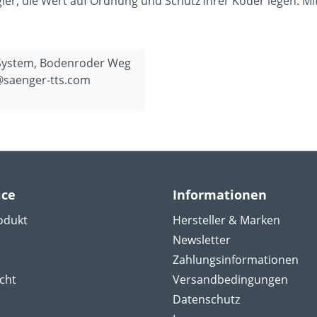
gler, die Wert auf Ordnung und Schutz ihrer Köder legen. Mi
 System, Bodenroder Weg
@saenger-tts.com
ice
Informationen
odukt
Hersteller & Marken
Newsletter
Zahlungsinformationen
cht
Versandbedingungen
Datenschutz