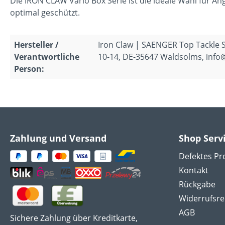
Die IRON CLAW Vario Box Serie ist die ideale Wahl für An
optimal geschützt.
Hersteller /
Iron Claw | SAENGER Top Tackle
Verantwortliche
10-14, DE-35647 Waldsolms, info
Person:
Zahlung und Versand
Shop Serv
Defektes Pr
Kontakt
Rückgabe
Widerrufsre
AGB
Sichere Zahlung über Kreditkarte,