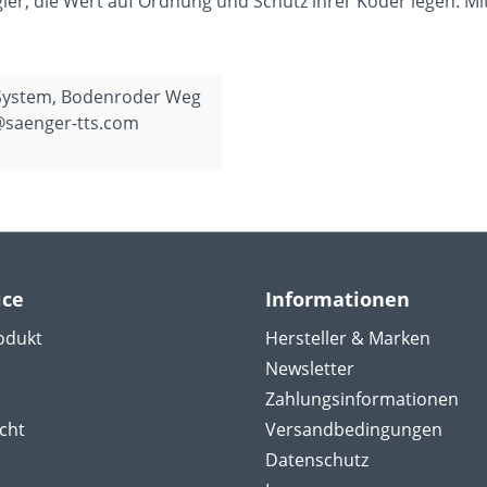
gler, die Wert auf Ordnung und Schutz ihrer Köder legen. Mi
 System, Bodenroder Weg
@saenger-tts.com
ice
Informationen
odukt
Hersteller & Marken
Newsletter
Zahlungsinformationen
cht
Versandbedingungen
Datenschutz