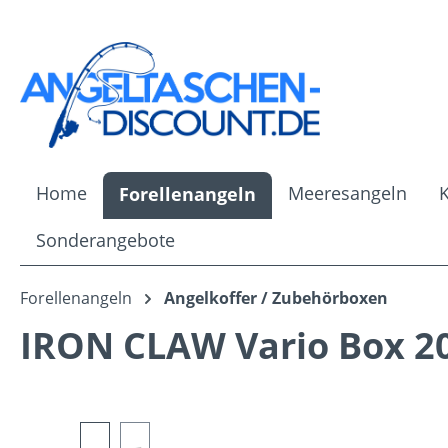
m Hauptinhalt springen
Zur Suche springen
Zur Hauptnavigation springen
Home
Meeresangeln
Forellenangeln
Sonderangebote
Forellenangeln
Angelkoffer / Zubehörboxen
IRON CLAW Vario Box 2
Bildergalerie überspringen