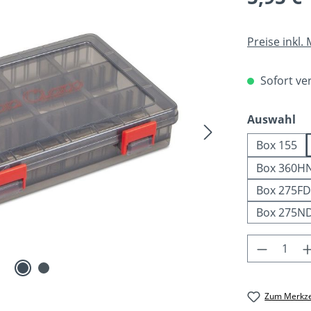
Preise inkl.
Sofort ver
au
Auswahl
Box 155
Box 360H
Box 275FD
Box 275N
Produkt 
Zum Merkze