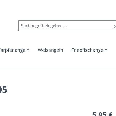
Karpfenangeln
Welsangeln
Friedfischangeln
05
Regulärer Pr
5,95 €