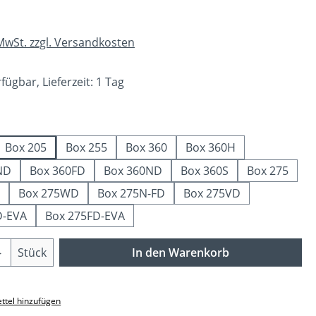
 MwSt. zzgl. Versandkosten
fügbar, Lieferzeit: 1 Tag
swählen
Box 205
Box 255
Box 360
Box 360H
ND
Box 360FD
Box 360ND
Box 360S
Box 275
Box 275WD
Box 275N-FD
Box 275VD
D-EVA
Box 275FD-EVA
Anzahl: Gib den gewünschten Wert ein o
Stück
In den Warenkorb
ttel hinzufügen