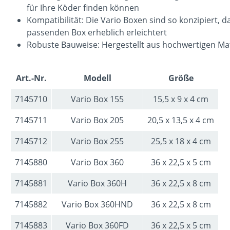
für Ihre Köder finden können
Kompatibilität: Die Vario Boxen sind so konzipiert
passenden Box erheblich erleichtert
Robuste Bauweise: Hergestellt aus hochwertigen Mate
Art.-Nr.
Modell
Größe
7145710
Vario Box 155
15,5 x 9 x 4 cm
7145711
Vario Box 205
20,5 x 13,5 x 4 cm
7145712
Vario Box 255
25,5 x 18 x 4 cm
7145880
Vario Box 360
36 x 22,5 x 5 cm
7145881
Vario Box 360H
36 x 22,5 x 8 cm
7145882
Vario Box 360HND
36 x 22,5 x 8 cm
7145883
Vario Box 360FD
36 x 22,5 x 5 cm