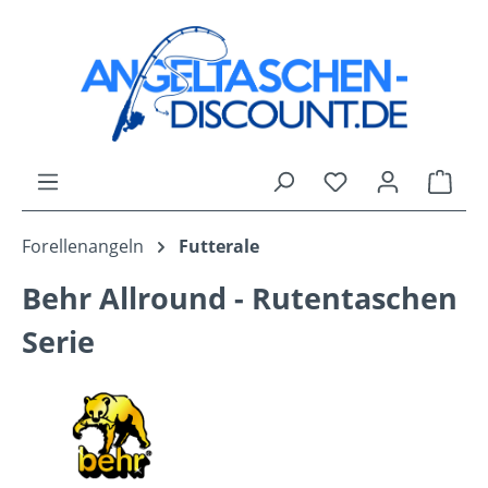
Zum Hauptinhalt springen
Du hast 0 Produk
Ware
Forellenangeln
Futterale
Behr Allround - Rutentaschen
Serie