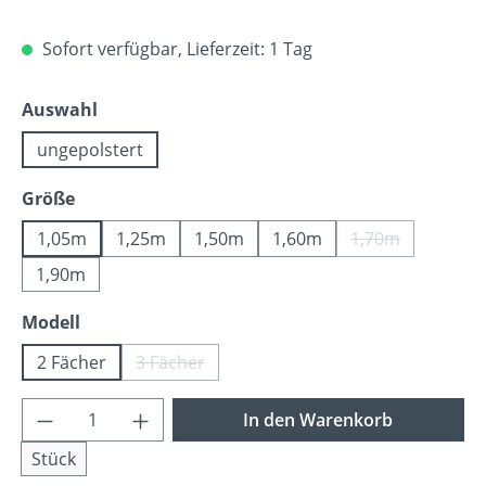
Sofort verfügbar, Lieferzeit: 1 Tag
auswählen
Auswahl
ungepolstert
auswählen
Größe
1,05m
1,25m
1,50m
1,60m
1,70m
(Diese Option is
1,90m
auswählen
Modell
2 Fächer
3 Fächer
(Diese Option ist zurzeit nicht verfügbar.)
Produkt Anzahl: Gib den gewünschten Wer
In den Warenkorb
Stück