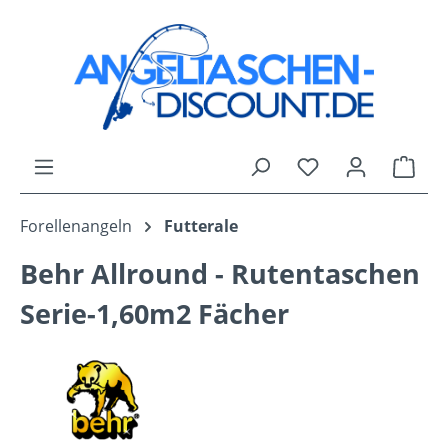
Zum Hauptinhalt springen
Du hast 0 Produk
Ware
Forellenangeln
Futterale
Behr Allround - Rutentaschen
Serie-1,60m2 Fächer