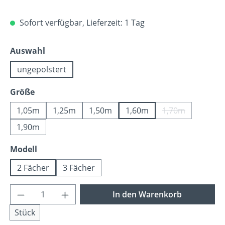
Sofort verfügbar, Lieferzeit: 1 Tag
auswählen
Auswahl
ungepolstert
auswählen
Größe
1,05m
1,25m
1,50m
1,60m
1,70m
(Diese Option is
1,90m
auswählen
Modell
2 Fächer
3 Fächer
Produkt Anzahl: Gib den gewünschten Wer
In den Warenkorb
Stück