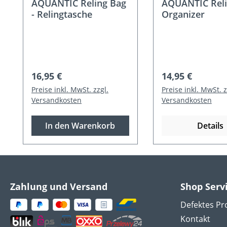
AQUANTIC Reling Bag
AQUANTIC Rel
- Relingtasche
Organizer
Regulärer Preis:
Regulärer Preis
16,95 €
14,95 €
Preise inkl. MwSt. zzgl.
Preise inkl. MwSt. z
Versandkosten
Versandkosten
In den Warenkorb
Details
Zahlung und Versand
Shop Serv
Defektes Pr
Kontakt