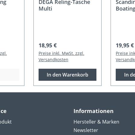
ing
DEGA Reling-Tasche
Scandin
Multi
Boating
Relingt
:
Regulärer Preis:
Regulär
18,95 €
19,95 €
zgl.
Preise inkl. MwSt. zzgl.
Preise ink
Versandkosten
Versandk
In den Warenkorb
In d
ice
Informationen
odukt
Hersteller & Marken
Newsletter