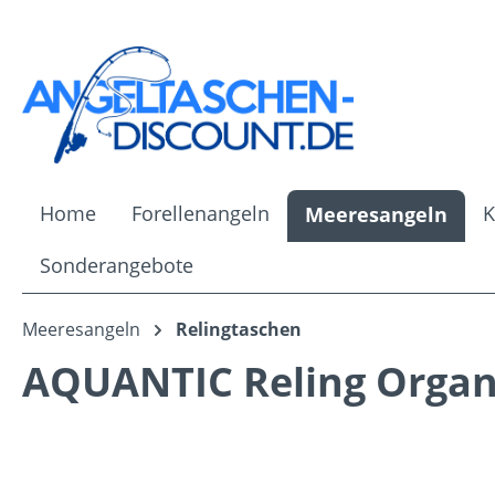
m Hauptinhalt springen
Zur Suche springen
Zur Hauptnavigation springen
Home
Forellenangeln
K
Meeresangeln
Sonderangebote
Meeresangeln
Relingtaschen
AQUANTIC Reling Organi
Bildergalerie überspringen