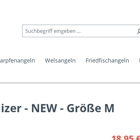
arpfenangeln
Welsangeln
Friedfischangeln
zer - NEW - Größe M
Verkaufsprei
18,95 