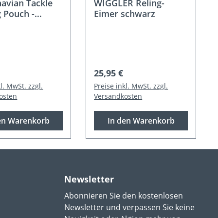
avian Tackle
WIGGLER Reling-
 Pouch -
Eimer schwarz
asche
er Preis:
Regulärer Preis:
25,95 €
l. MwSt. zzgl.
Preise inkl. MwSt. zzgl.
osten
Versandkosten
en Warenkorb
In den Warenkorb
Newsletter
Abonnieren Sie den kostenlosen
Newsletter und verpassen Sie keine