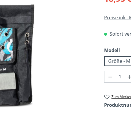
Preise inkl.
Sofort ver
aus
Modell
Größe - M
Produkt 
Zum Merkze
Produktn