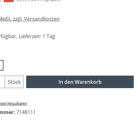
 MwSt. zzgl. Versandkosten
fügbar, Lieferzeit: 1 Tag
wählen
Anzahl: Gib den gewünschten Wert ein o
Stück
In den Warenkorb
ttel hinzufügen
ummer:
7148111