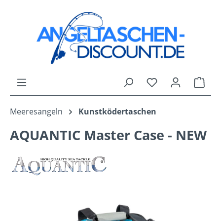
Zum Hauptinhalt springen
Du hast 0 Produk
Ware
Meeresangeln
Kunstködertaschen
AQUANTIC Master Case - NEW
Bildergalerie überspringen