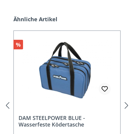
Produktgalerie überspringen
Ähnliche Artikel
Rabatt
%
DAM STEELPOWER BLUE -
Wasserfeste Ködertasche