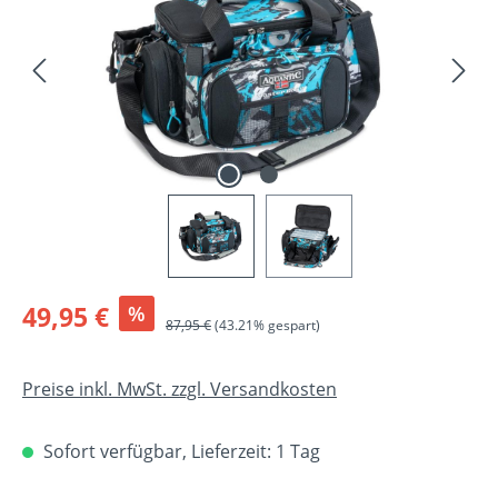
Verkaufspreis:
49,95 €
%
Regulärer Preis:
87,95 €
(43.21% gespart)
Preise inkl. MwSt. zzgl. Versandkosten
Sofort verfügbar, Lieferzeit: 1 Tag