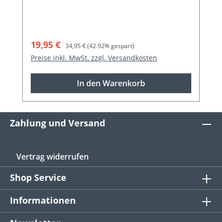
Verkaufspreis:
Regulärer Preis:
19,95 €
34,95 €
(42.92% gespart)
Preise inkl. MwSt. zzgl. Versandkosten
In den Warenkorb
Zahlung und Versand
Vertrag widerrufen
Shop Service
Informationen