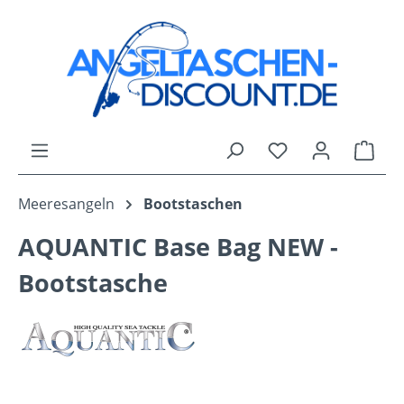
Zum Hauptinhalt springen
Du hast 0 Produk
Ware
Meeresangeln
Bootstaschen
AQUANTIC Base Bag NEW -
Bootstasche