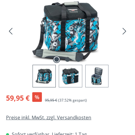
Bildergalerie überspringen
Verkaufspreis:
59,95 €
%
Regulärer Preis:
95,95 €
(37.52% gespart)
Preise inkl. MwSt. zzgl. Versandkosten
Sofort verfügbar, Lieferzeit: 1 Tag