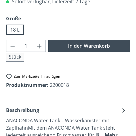
Sofort verfügbar, Lieferzeit: 2 Tage
auswählen
Größe
18 L
Produkt Anzahl: Gib den gewünschten Wer
In den Warenkorb
Stück
Zum Merkzettel hinzufügen
Produktnummer:
2200018
Beschreibung
ANACONDA Water Tank – Wasserkanister mit
ZapfhahnMit dem ANACONDA Water Tank steht
jederzeit ausreichend Frischwasser für lä…
Mehr