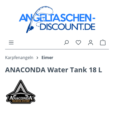
Zum Hauptinhalt springen
Du hast 0 Produk
Ware
Karpfenangeln
Eimer
ANACONDA Water Tank 18 L